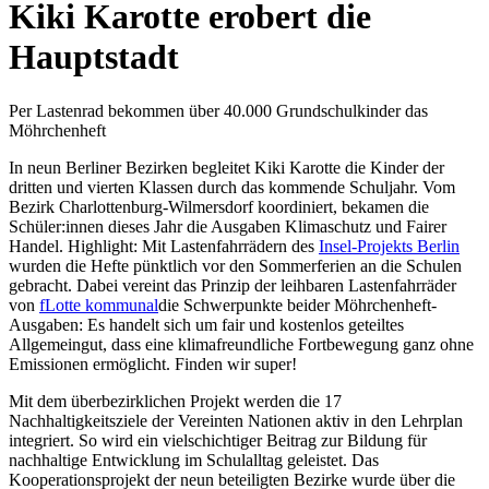
Kiki Karotte erobert die
Hauptstadt
Per Lastenrad bekommen über 40.000 Grundschulkinder das
Möhrchenheft
In neun Berliner Bezirken begleitet Kiki Karotte die Kinder der
dritten und vierten Klassen durch das kommende Schuljahr. Vom
Bezirk Charlottenburg-Wilmersdorf koordiniert, bekamen die
Schüler:innen dieses Jahr die Ausgaben Klimaschutz und Fairer
Handel. Highlight: Mit Lastenfahrrädern des
Insel-Projekts Berlin
wurden die Hefte pünktlich vor den Sommerferien an die Schulen
gebracht. Dabei vereint das Prinzip der leihbaren Lastenfahrräder
von
fLotte kommunal
die Schwerpunkte beider Möhrchenheft-
Ausgaben: Es handelt sich um fair und kostenlos geteiltes
Allgemeingut, dass eine klimafreundliche Fortbewegung ganz ohne
Emissionen ermöglicht. Finden wir super!
Mit dem überbezirklichen Projekt werden die 17
Nachhaltigkeitsziele der Vereinten Nationen aktiv in den Lehrplan
integriert. So wird ein vielschichtiger Beitrag zur Bildung für
nachhaltige Entwicklung im Schulalltag geleistet. Das
Kooperationsprojekt der neun beteiligten Bezirke wurde über die