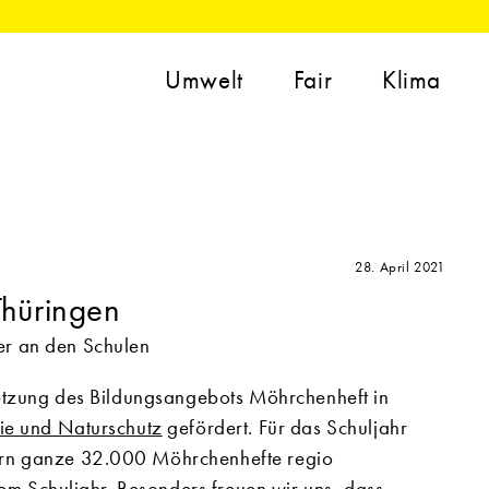
Umwelt
Fair
Klima
28. April 2021
Thüringen
r an den Schulen
setzung des Bildungsangebots Möhrchenheft in
gie und Naturschutz
gefördert. Für das Schuljahr
ern ganze 32.000 Möhrchenhefte regio
sem Schuljahr. Besonders freuen wir uns, dass -